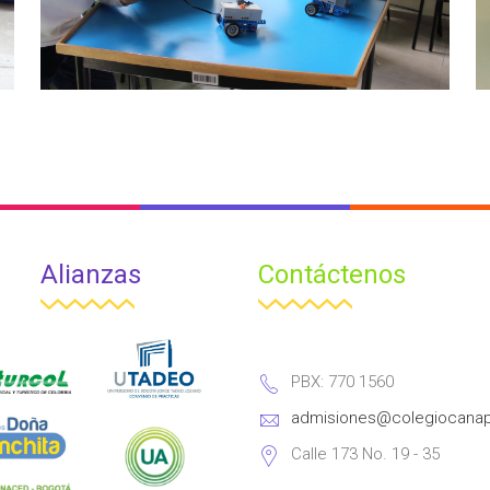
Alianzas
Contáctenos
Actividades Escolares – Aula
Lego 3
Institucional
PBX: 770 1560
admisiones@colegiocanap
Calle 173 No. 19 - 35