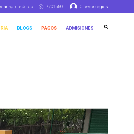
ocanapro.edu.co
7701560
Cibercolegios
RIA
BLOGS
PAGOS
ADMISIONES