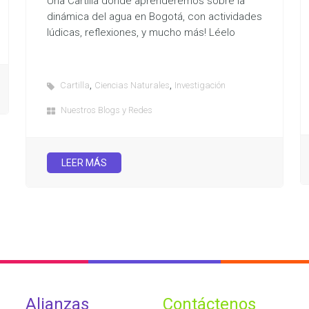
Una Cartilla donde aprenderemos sobre la
dinámica del agua en Bogotá, con actividades
lúdicas, reflexiones, y mucho más! Léelo
,
,
Cartilla
Ciencias Naturales
Investigación
Nuestros Blogs y Redes
LEER MÁS
Alianzas
Contáctenos