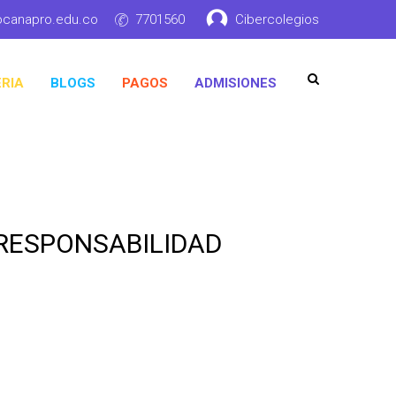
ocanapro.edu.co
7701560
Cibercolegios
RIA
BLOGS
PAGOS
ADMISIONES
RESPONSABILIDAD